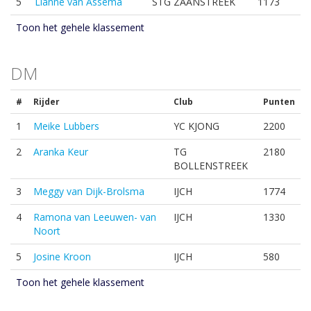
5
Lianne van Assema
STG ZAANSTREEK
1173
Toon het gehele klassement
DM
#
Rijder
Club
Punten
1
Meike Lubbers
YC KJONG
2200
2
Aranka Keur
TG
2180
BOLLENSTREEK
3
Meggy van Dijk-Brolsma
IJCH
1774
4
Ramona van Leeuwen- van
IJCH
1330
Noort
5
Josine Kroon
IJCH
580
Toon het gehele klassement