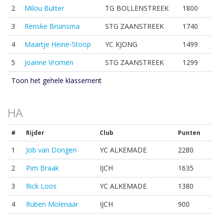
2
Milou Butter
TG BOLLENSTREEK
1800
3
Renske Bruinsma
STG ZAANSTREEK
1740
4
Maartje Heine-Stoop
YC KJONG
1499
5
Joanne Vromen
STG ZAANSTREEK
1299
Toon het gehele klassement
HA
#
Rijder
Club
Punten
1
Job van Dongen
YC ALKEMADE
2280
2
Pim Braak
IJCH
1635
3
Rick Loos
YC ALKEMADE
1380
4
Ruben Molenaar
IJCH
900