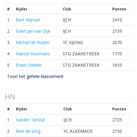
#
Rijder
Club
Punten
1
Bert Nijman
IJCH
2410
2
Evert Jan van Dijk
IJCH
2159
3
Michiel de Ruijter
YC KJONG
2070
4
Marcel Huismans
STG ZAANSTREEK
1775
5
Erwin Dekker
STG ZAANSTREEK
1655
Toon het gehele klassement
HN
#
Rijder
Club
Punten
1
Xander Terstal
IJCH
2725
2
Ravi de Jong
YC ALKEMADE
2150