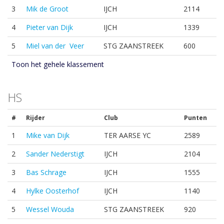
3
Mik de Groot
IJCH
2114
4
Pieter van Dijk
IJCH
1339
5
Miel van der Veer
STG ZAANSTREEK
600
Toon het gehele klassement
HS
#
Rijder
Club
Punten
1
Mike van Dijk
TER AARSE YC
2589
2
Sander Nederstigt
IJCH
2104
3
Bas Schrage
IJCH
1555
4
Hylke Oosterhof
IJCH
1140
5
Wessel Wouda
STG ZAANSTREEK
920