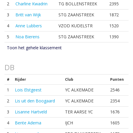
2
Charline Kwadrin
TG BOLLENSTREEK
2395
3
Britt van Wijk
STG ZAANSTREEK
1872
4
Anne Lubbers
VZOD KUDELSTR
1520
5
Noa Bierens
STG ZAANSTREEK
1390
Toon het gehele klassement
DB
#
Rijder
Club
Punten
1
Lois Elstgeest
YC ALKEMADE
2546
2
Lis uit den Boogaard
YC ALKEMADE
2354
3
Lisanne Hartveld
TER AARSE YC
1676
4
Bente Adema
IJCH
1605