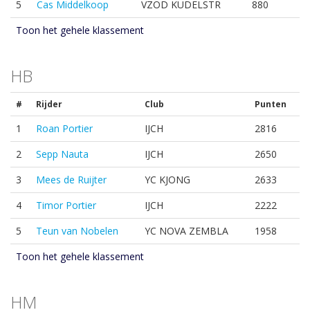
5
Cas Middelkoop
VZOD KUDELSTR
880
Toon het gehele klassement
HB
#
Rijder
Club
Punten
1
Roan Portier
IJCH
2816
2
Sepp Nauta
IJCH
2650
3
Mees de Ruijter
YC KJONG
2633
4
Timor Portier
IJCH
2222
5
Teun van Nobelen
YC NOVA ZEMBLA
1958
Toon het gehele klassement
HM