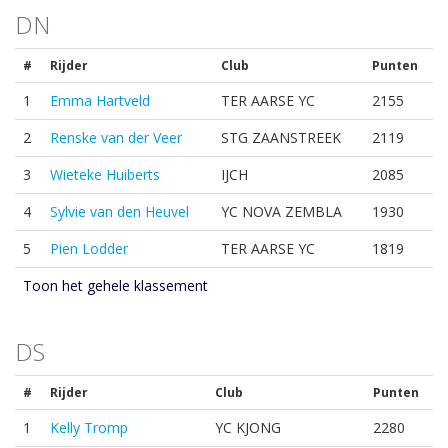
DN
#
Rijder
Club
Punten
1
Emma Hartveld
TER AARSE YC
2155
2
Renske van der Veer
STG ZAANSTREEK
2119
3
Wieteke Huiberts
IJCH
2085
4
Sylvie van den Heuvel
YC NOVA ZEMBLA
1930
5
Pien Lodder
TER AARSE YC
1819
Toon het gehele klassement
DS
#
Rijder
Club
Punten
1
Kelly Tromp
YC KJONG
2280