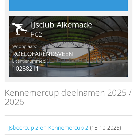
IJsclub Alkemade
HC2
Woonplaats:
ROELOFARENDSVEEN
Licentienummer:
10288211
Kennemercup deelnamen 2025 /
2026
IJsbeercup 2 en Kennemercup 2
(18-10-2025)