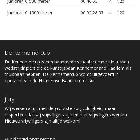
Junioren C 500 meter
00:46.63
4
120
Junioren C 1500 meter
00:02:28.55
4
120
De Kennemercup
De Kennemercup is een baanbrede schaatscompetitie tussen
wedstrijdrijders die de kunstijsbaan Kennemerland Haarlem als
thuisbaan hebben. De Kennemercup wordt uitgevoerd in
opdracht van de Haarlemse Baancommissie.
Jury
Wij werken altijd met de grootste zorgvuldigheid, maar
respecteer dat wij vrijwilligers zijn en met vrijwilligers werken.
Nieuwe vrijwilligers zijn altijd welkom!
Wedstrijdorganisatie