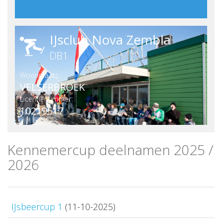
IJsclub Nova Zembla
DB1
Woonplaats:
VELSERBROEK
Licentienummer:
10219517
Kennemercup deelnamen 2025 /
2026
IJsbeercup 1
(11-10-2025)