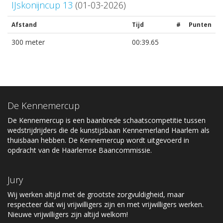
IJskonijncup 13
(01-03-2026)
Afstand
Tijd
#
Punten
300 meter
00:39.65
De Kennemercup
De Kennemercup is een baanbrede schaatscompetitie tussen
wedstrijdrijders die de kunstijsbaan Kennemerland Haarlem als
thuisbaan hebben. De Kennemercup wordt uitgevoerd in
opdracht van de Haarlemse Baancommissie.
Jury
Wij werken altijd met de grootste zorgvuldigheid, maar
respecteer dat wij vrijwilligers zijn en met vrijwilligers werken.
Nieuwe vrijwilligers zijn altijd welkom!