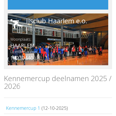
IJsclub Haarlem e.o.
HB1
Woonplaats:
HAARLEM
Licentienummer:
10230440
Kennemercup deelnamen 2025 /
2026
Kennemercup 1
(12-10-2025)