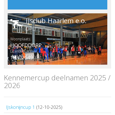
IJsclub Haarlem e.o.
DPD
Woonplaats:
HOOFDDORP
Licentienummer:
10302649
Kennemercup deelnamen 2025 /
2026
IJskonijncup 1
(12-10-2025)