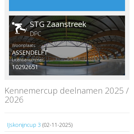
STG Zaanstreek
DPC
Woonplaats:
ASSENDELFT
Licentienummer:
10292651
Kennemercup deelnamen 2025 /
2026
IJskonijncup 3
(02-11-2025)