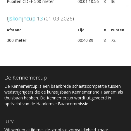
Pupillen CDEF 500 meter
00:01:10.56
8
36
IJskonijncup 13
(01-03-2026)
Afstand
Tijd
#
Punten
300 meter
00:40.89
8
72
De Kennemercup
De Kennemercup is een baanbrede schaatscompetitie tussen
wedstrijdrijders die de kunstijsbaan Kennemerland Haarlem als
thuisbaan hebben. De Kennemercup wordt uitgevoerd in
opdracht van de Haarlemse Baancommissie.
Jury
Wij werken altijd met de grootste zorgvuldigheid, maar