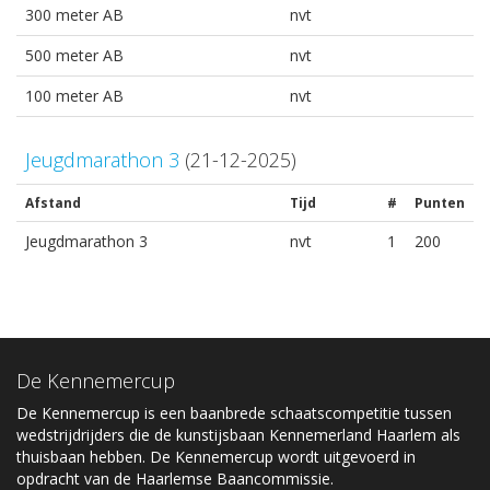
300 meter AB
nvt
500 meter AB
nvt
100 meter AB
nvt
Jeugdmarathon 3
(21-12-2025)
Afstand
Tijd
#
Punten
Jeugdmarathon 3
nvt
1
200
De Kennemercup
De Kennemercup is een baanbrede schaatscompetitie tussen
wedstrijdrijders die de kunstijsbaan Kennemerland Haarlem als
thuisbaan hebben. De Kennemercup wordt uitgevoerd in
opdracht van de Haarlemse Baancommissie.