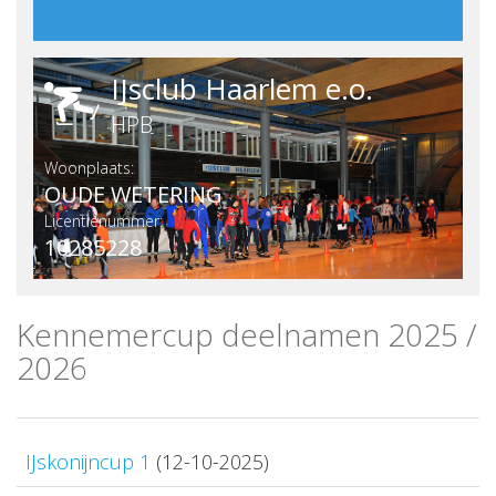
IJsclub Haarlem e.o.
HPB
Woonplaats:
OUDE WETERING
Licentienummer:
10285228
Kennemercup deelnamen 2025 /
2026
IJskonijncup 1
(12-10-2025)