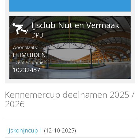
IJsclub Nut en Vermaak
DPB
Woonplaats:
LEIMUIDEN
Licentienummer:
10232457
Kennemercup deelnamen 2025 /
2026
IJskonijncup 1
(12-10-2025)