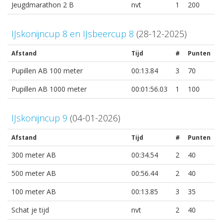
Jeugdmarathon 2 B
nvt
1
200
IJskonijncup 8 en IJsbeercup 8
(28-12-2025)
Afstand
Tijd
#
Punten
Pupillen AB 100 meter
00:13.84
3
70
Pupillen AB 1000 meter
00:01:56.03
1
100
IJskonijncup 9
(04-01-2026)
Afstand
Tijd
#
Punten
300 meter AB
00:34.54
2
40
500 meter AB
00:56.44
2
40
100 meter AB
00:13.85
3
35
Schat je tijd
nvt
2
40